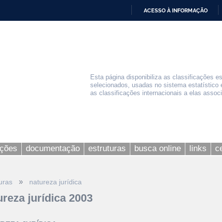
ACESSO À INFORMAÇÃO
IR
PARA
O
CONTEÚDO
Esta página disponibiliza as classificações e
selecionados, usadas no sistema estatístico 
as classificações internacionais a elas assoc
ações
documentação
estruturas
busca online
links
c
»
uras
natureza jurídica
ureza jurídica 2003