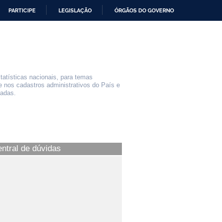
PARTICIPE
LEGISLAÇÃO
ÓRGÃOS DO GOVERNO
statísticas nacionais, para temas
e nos cadastros administrativos do País e
iadas.
entral de dúvidas