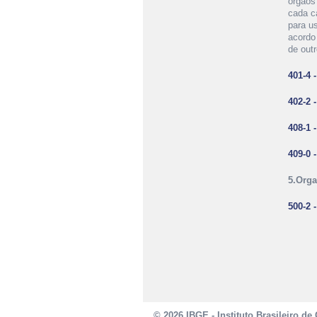
órgãos
cada c
para u
acordo
de out
401-4 
402-2 
408-1 
409-0 
5.Orga
500-2 
© 2026 IBGE - Instituto Brasileiro de 