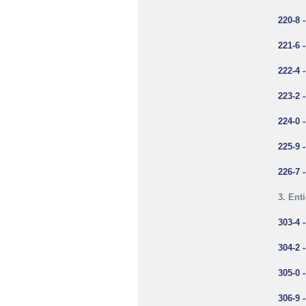
220-8 
221-6 
222-4 
223-2 
224-0 
225-9 
226-7 
3. Ent
303-4 -
304-2 
305-0 
306-9 