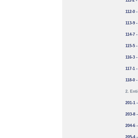
111-2 
112-0 
113-9 
114-7 
115-5 
116-3 
117-1 
118-0 
2. Ent
201-1 
203-8 
204-6 
205-4 