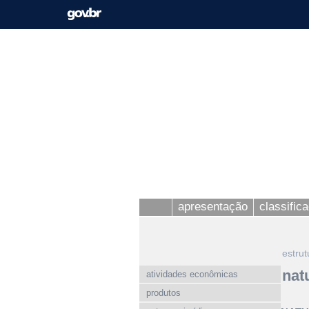
apresentação
classific
estrut
nat
atividades econômicas
produtos