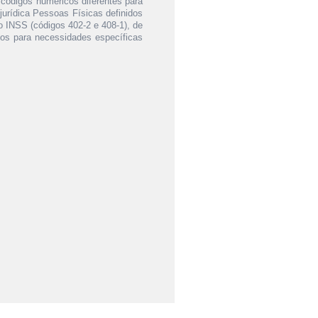
 códigos numéricos diferentes para
urídica Pessoas Físicas definidos
do INSS (códigos 402-2 e 408-1), de
gos para necessidades específicas