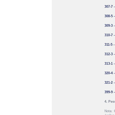
307-7 
308-5 
309-3 
310-7 
311-5 
312-3 
313-1 
320-4 
321-2 
399-9 
4. Pes
Nota: 