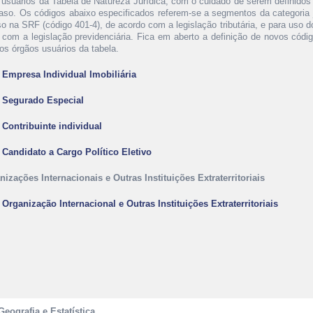
 usuários da Tabela de Natureza Jurídica, com o cuidado de serem definidos
aso. Os códigos abaixo especificados referem-se a segmentos da categoria j
so na SRF (código 401-4), de acordo com a legislação tributária, e para uso 
 com a legislação previdenciária. Fica em aberto a definição de novos códi
ros órgãos usuários da tabela.
- Empresa Individual Imobiliária
- Segurado Especial
- Contribuinte individual
- Candidato a Cargo Político Eletivo
nizações Internacionais e Outras Instituições Extraterritoriais
- Organização Internacional e Outras Instituições Extraterritoriais
Geografia e Estatística