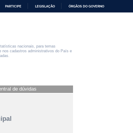
PARTICIPE
LEGISLAÇÃO
ÓRGÃOS DO GOVERNO
statísticas nacionais, para temas
e nos cadastros administrativos do País e
iadas.
entral de dúvidas
ipal