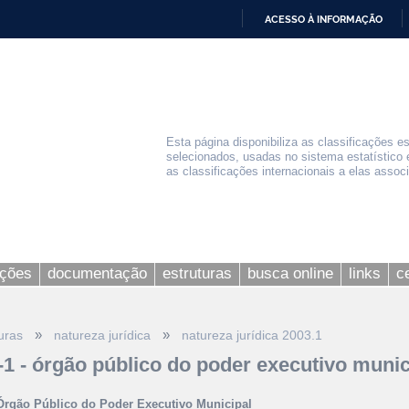
ACESSO À INFORMAÇÃO
IR
PARA
O
CONTEÚDO
Esta página disponibiliza as classificações e
selecionados, usadas no sistema estatístico 
as classificações internacionais a elas assoc
ações
documentação
estruturas
busca online
links
c
»
»
uras
natureza jurídica
natureza jurídica 2003.1
-1 - órgão público do poder executivo munic
Órgão Público do Poder Executivo Municipal