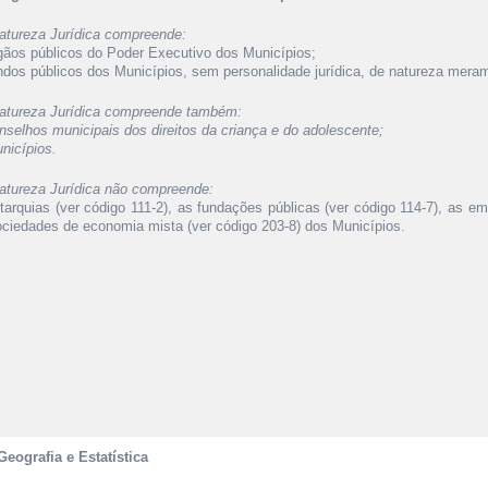
atureza Jurídica compreende:
rgãos públicos do Poder Executivo dos Municípios;
undos públicos dos Municípios, sem personalidade jurídica, de natureza meram
atureza Jurídica compreende também:
onselhos municipais dos direitos da criança e do adolescente;
nicípios.
atureza Jurídica não compreende:
utarquias (ver código 111-2), as fundações públicas (ver código 114-7), as e
ociedades de economia mista (ver código 203-8) dos Municípios.
Geografia e Estatística