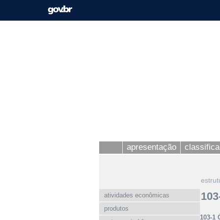
apresentação
classific
estrut
103
atividades econômicas
produtos
103-1 