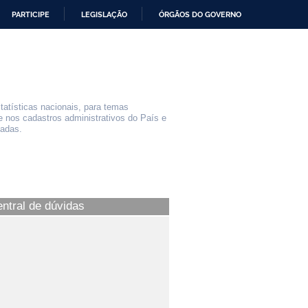
PARTICIPE
LEGISLAÇÃO
ÓRGÃOS DO GOVERNO
statísticas nacionais, para temas
e nos cadastros administrativos do País e
iadas.
entral de dúvidas