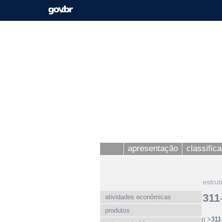
apresentação
classific
estrut
311
atividades econômicas
produtos
p >
311