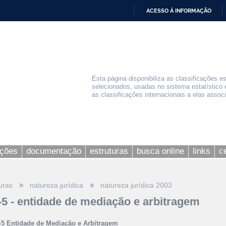
ACESSO À INFORMAÇÃO
IR
PARA
O
CONTEÚDO
Esta página disponibiliza as classificações e
selecionados, usadas no sistema estatístico 
as classificações internacionais a elas assoc
ações
documentação
estruturas
busca online
links
c
»
»
uras
natureza jurídica
natureza jurídica 2003
-5 - entidade de mediação e arbitragem
-5 Entidade de Mediação e Arbitragem