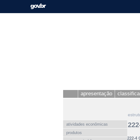
apresentação
classific
estrut
222
atividades econômicas
produtos
222-4 