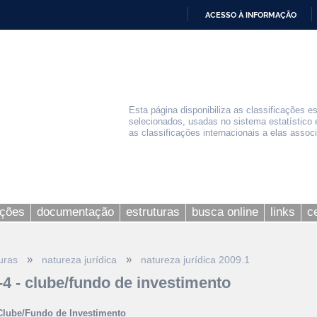
ACESSO À INFORMAÇÃO
IR
PARA
O
CONTEÚDO
Esta página disponibiliza as classificações e
selecionados, usadas no sistema estatístico 
as classificações internacionais a elas assoc
ações
documentação
estruturas
busca online
links
c
»
»
uras
natureza jurídica
natureza jurídica 2009.1
-4 - clube/fundo de investimento
Clube/Fundo de Investimento