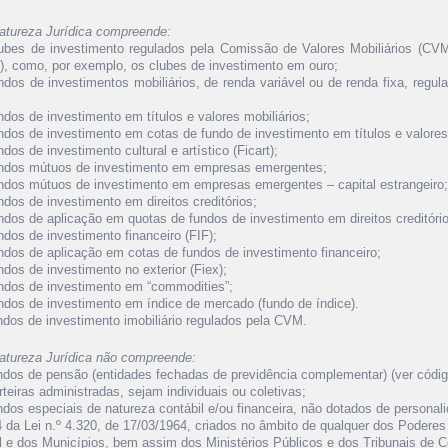
atureza Jurídica compreende:
lubes de investimento regulados pela Comissão de Valores Mobiliários (CVM
), como, por exemplo, os clubes de investimento em ouro;
undos de investimentos mobiliários, de renda variável ou de renda fixa, regu
ndos de investimento em títulos e valores mobiliários;
undos de investimento em cotas de fundo de investimento em títulos e valores 
ndos de investimento cultural e artístico (Ficart);
undos mútuos de investimento em empresas emergentes;
undos mútuos de investimento em empresas emergentes – capital estrangeiro;
ndos de investimento em direitos creditórios;
undos de aplicação em quotas de fundos de investimento em direitos creditóri
ndos de investimento financeiro (FIF);
undos de aplicação em cotas de fundos de investimento financeiro;
ndos de investimento no exterior (Fiex);
undos de investimento em “commodities”;
undos de investimento em índice de mercado (fundo de índice).
undos de investimento imobiliário regulados pela CVM.
atureza Jurídica não compreende:
undos de pensão (entidades fechadas de previdência complementar) (ver códig
rteiras administradas, sejam individuais ou coletivas;
ndos especiais de natureza contábil e/ou financeira, não dotados de personalid
4 da Lei n.º 4.320, de 17/03/1964, criados no âmbito de qualquer dos Poderes
l e dos Municípios, bem assim dos Ministérios Públicos e dos Tribunais de Co