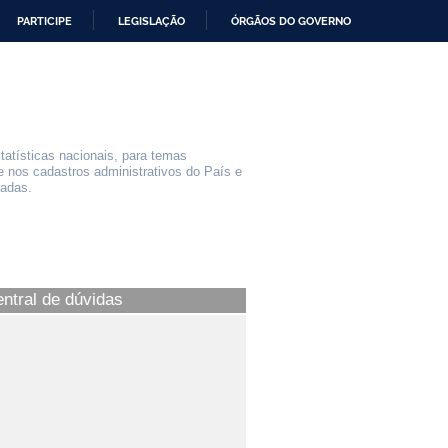
PARTICIPE
LEGISLAÇÃO
ÓRGÃOS DO GOVERNO
statísticas nacionais, para temas
e nos cadastros administrativos do País e
iadas.
entral de dúvidas