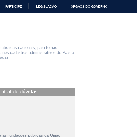
PARTICIPE
LEGISLAÇÃO
ÓRGÃOS DO GOVERNO
statísticas nacionais, para temas
e nos cadastros administrativos do País e
iadas.
entral de dúvidas
e as fundações públicas da União,