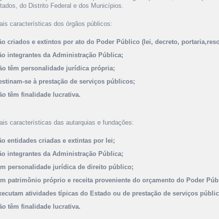
tados, do Distrito Federal e dos Municípios.
ais características dos órgãos públicos:
ão criados e extintos por ato do Poder Público (lei, decreto, portaria,reso
ão integrantes da Administração Pública;
ão têm personalidade jurídica própria;
estinam-se à prestação de serviços públicos;
ão têm finalidade lucrativa.
ais características das autarquias e fundações:
ão entidades criadas e extintas por lei;
ão integrantes da Administração Pública;
êm personalidade jurídica de direito público;
êm patrimônio próprio e receita proveniente do orçamento do Poder Públ
xecutam atividades típicas do Estado ou de prestação de serviços públic
ão têm finalidade lucrativa.