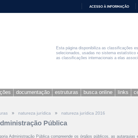
ACESSO À INFORMAÇÃO
IR
PARA
O
CONTEÚDO
Esta página disponibiliza as classificações e
selecionados, usadas no sistema estatístico 
as classificações internacionais a elas assoc
ações
documentação
estruturas
busca online
links
c
»
»
uras
natureza jurídica
natureza jurídica 2016
Administração Pública
goria Administração Pública compreende os órgãos públicos, as autarquias 