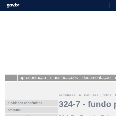
apresentação
classificações
documentação
»
estruturas
natureza jurídica
324-7 - fundo 
atividades econômicas
produtos