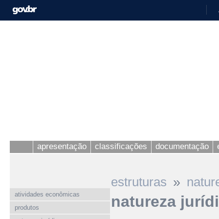
apresentação
classificações
documentação
»
estruturas
natur
atividades econômicas
natureza juríd
produtos