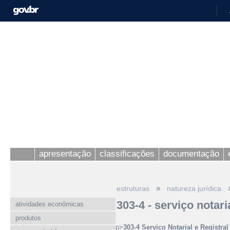
apresentação
classificações
documentação
»
estruturas
natureza jurídica
303-4 - serviço notaria
atividades econômicas
produtos
p>
303-4 Serviço Notarial e Registral 