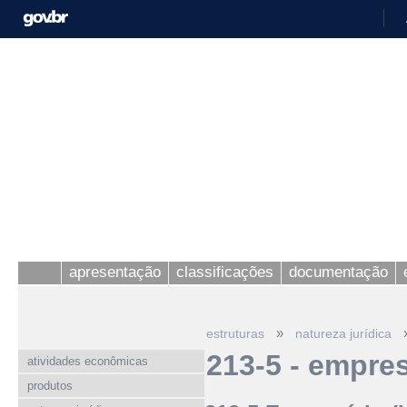
apresentação
classificações
documentação
»
estruturas
natureza jurídica
213-5 - empres
atividades econômicas
produtos