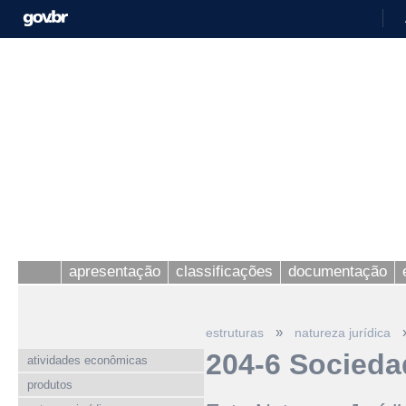
apresentação
classificações
documentação
»
estruturas
natureza jurídica
204-6 Socieda
atividades econômicas
produtos