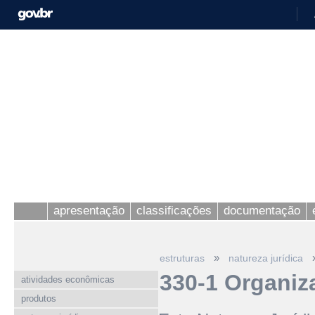
apresentação
classificações
documentação
»
estruturas
natureza jurídica
330-1 Organiz
atividades econômicas
produtos