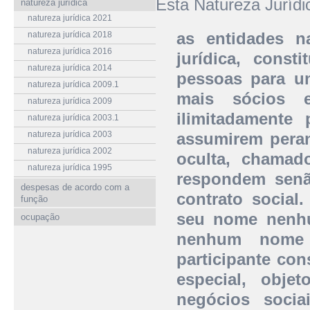
Esta Natureza Juríd
natureza jurídica
natureza jurídica 2021
as entidades n
natureza jurídica 2018
natureza jurídica 2016
jurídica, cons
natureza jurídica 2014
pessoas para 
natureza jurídica 2009.1
mais sócios 
natureza jurídica 2009
ilimitadamente
natureza jurídica 2003.1
natureza jurídica 2003
assumirem peran
natureza jurídica 2002
oculta, chamad
natureza jurídica 1995
respondem senã
despesas de acordo com a
contrato social
função
seu nome nenh
ocupação
nenhum nome e
participante con
especial, obje
negócios socia