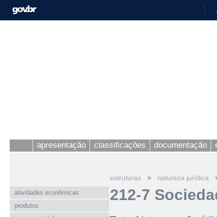
apresentação
classificações
documentação
»
estruturas
natureza jurídica
212-7 Socieda
atividades econômicas
produtos