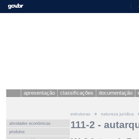
apresentação
classificações
documentação
»
estruturas
natureza jurídica
111-2 - autarq
atividades econômicas
produtos