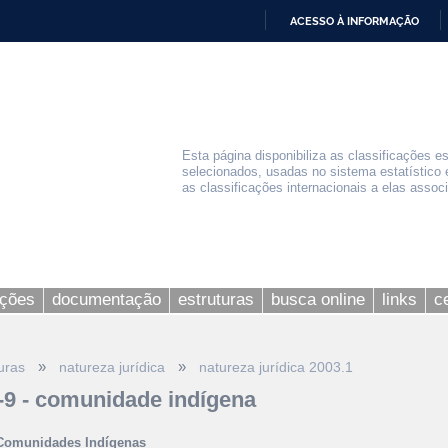
ACESSO À INFORMAÇÃO
IR
PARA
O
CONTEÚDO
Esta página disponibiliza as classificações e
selecionados, usadas no sistema estatístico 
as classificações internacionais a elas assoc
ações
documentação
estruturas
busca online
links
c
»
»
uras
natureza jurídica
natureza jurídica 2003.1
-9 - comunidade indígena
 Comunidades Indígenas