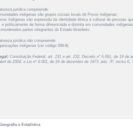
atureza jurídica compreende:
omunidades indígenas são grupos sociais locais de Povos Indígenas;
ovos Indígenas são expressão da identidade étnica e cultural de pessoas qu
al e politicamente de forma diferenciada e distinta em comunidades indígena
considerados partes integrantes do Estado Brasileiro.
atureza jurídica não compreende:
rganizações indígenas (ver código 399-9)
egal:
Constituição Federal, art. 231 e art. 232; Decreto n° 5.051, de 19 de 
bril de 2004; e Lei nº 6.001, de 19 de dezembro de 1973, arts. 3º, inciso II, 32
Geografia e Estatística