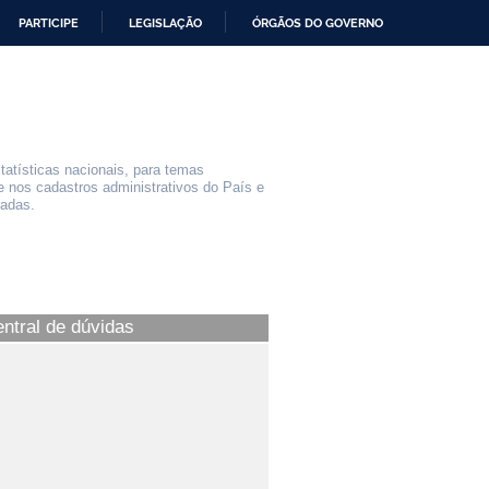
PARTICIPE
LEGISLAÇÃO
ÓRGÃOS DO GOVERNO
statísticas nacionais, para temas
e nos cadastros administrativos do País e
iadas.
entral de dúvidas