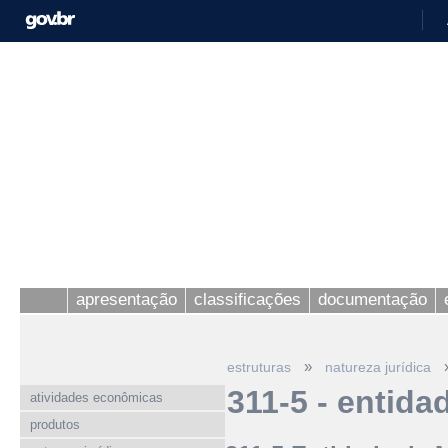
apresentação
classificações
documentação
»
estruturas
natureza jurídica
311-5 - entid
atividades econômicas
produtos