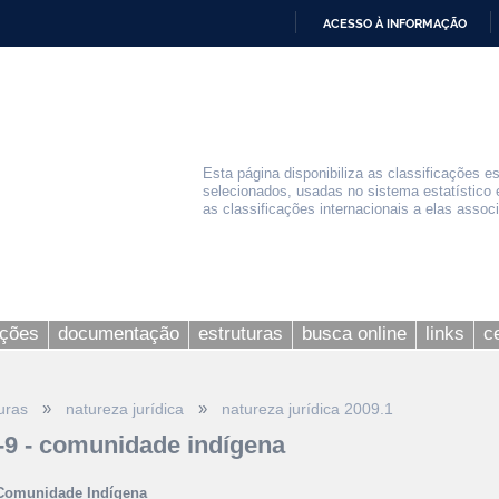
ACESSO À INFORMAÇÃO
IR
PARA
O
CONTEÚDO
Esta página disponibiliza as classificações e
selecionados, usadas no sistema estatístico 
as classificações internacionais a elas assoc
ações
documentação
estruturas
busca online
links
c
»
»
uras
natureza jurídica
natureza jurídica 2009.1
-9 - comunidade indígena
 Comunidade Indígena