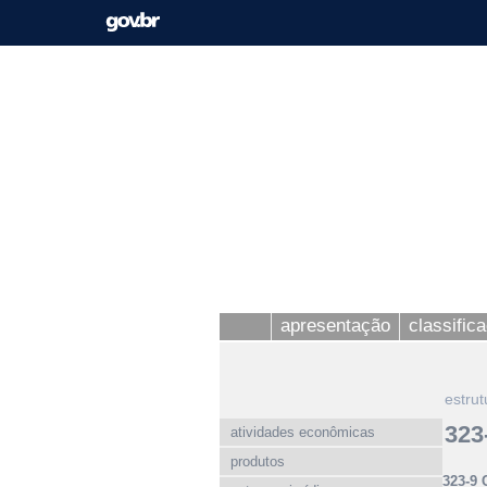
apresentação
classific
estrut
323
atividades econômicas
produtos
323-9