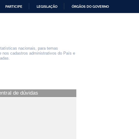
PARTICIPE
LEGISLAÇÃO
ÓRGÃOS DO GOVERNO
statísticas nacionais, para temas
e nos cadastros administrativos do País e
iadas.
entral de dúvidas