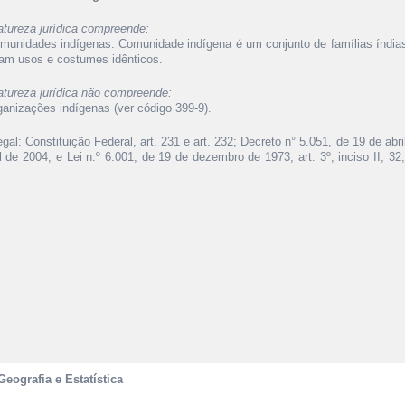
atureza jurídica compreende:
omunidades indígenas. Comunidade indígena é um conjunto de famílias índ
uam usos e costumes idênticos.
atureza jurídica não compreende:
ganizações indígenas (ver código 399-9).
gal: Constituição Federal, art. 231 e art. 232; Decreto n° 5.051, de 19 de ab
l de 2004; e Lei n.º 6.001, de 19 de dezembro de 1973, art. 3º, inciso II, 32, 
Geografia e Estatística