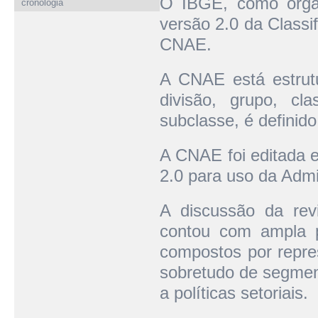
O IBGE, como órgã
cronologia
versão 2.0 da Classi
CNAE.
A CNAE está estrutu
divisão, grupo, cl
subclasse, é definid
A CNAE foi editada 
2.0 para uso da Admi
A discussão da re
contou com ampla p
compostos por repres
sobretudo de segment
a políticas setoriais.