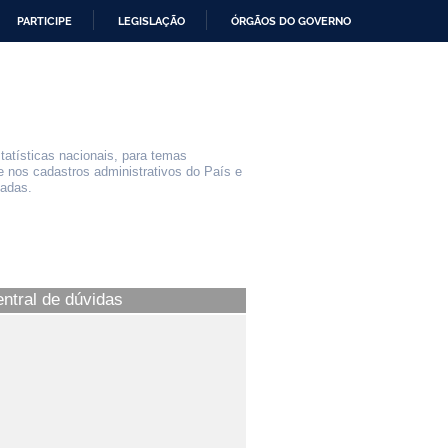
PARTICIPE
LEGISLAÇÃO
ÓRGÃOS DO GOVERNO
statísticas nacionais, para temas
e nos cadastros administrativos do País e
iadas.
entral de dúvidas