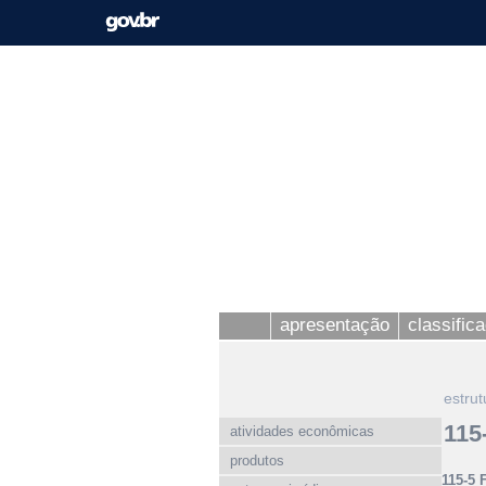
apresentação
classific
estrut
115
atividades econômicas
produtos
115-5 