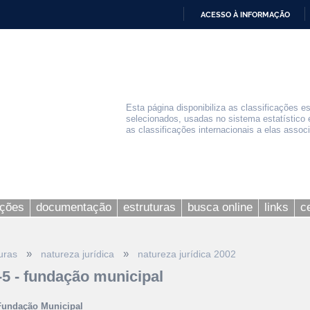
ACESSO À INFORMAÇÃO
IR
PARA
O
CONTEÚDO
Esta página disponibiliza as classificações e
selecionados, usadas no sistema estatístico 
as classificações internacionais a elas assoc
ações
documentação
estruturas
busca online
links
c
»
»
uras
natureza jurídica
natureza jurídica 2002
-5 - fundação municipal
Fundação Municipal