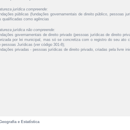
atureza jurídica compreende:
ndações públicas (fundações governamentais de direito público, pessoas juríd
s qualificadas como agências
atureza jurídica não compreende:
ndações governamentais de direito privado (pessoas jurídicas de direito priv
torizada por lei municipal, mas só se concretiza com o registro do seu ato c
e pessoas Jurídicas (ver código 301-8);
ndações privadas - pessoas jurídicas de direito privado, criadas pela livre ini
Geografia e Estatística