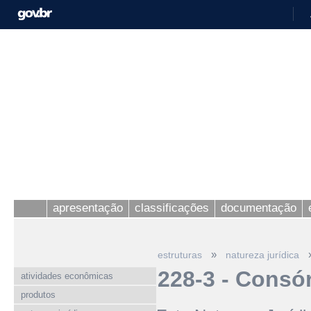
apresentação
classificações
documentação
»
estruturas
natureza jurídica
228-3 - Consó
atividades econômicas
produtos