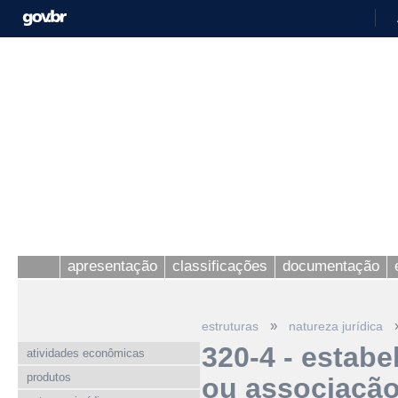
apresentação
classificações
documentação
»
estruturas
natureza jurídica
320-4 - estabe
atividades econômicas
produtos
ou associação