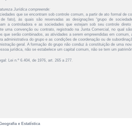
atureza Jurídica compreende:
ociedades que se encontram sob controle comum, a partir de ato formal de con
 de fato), às quais são reservadas as designações “grupo de sociedad
ipam a controladora e as sociedades que estejam sob seu controle direto 
te uma convenção ou contrato, registrado na Junta Comercial, no qual são
os que serão combinados, as atividades a serem empreendidas em comum, a
ura administrativa do grupo e as condições de coordenação ou de subordinaçã
nistração geral. A formação do grupo não conduz à constituição de uma nova
ssoa jurídica, não se estabelece um capital comum, não se tem um patrimôni
gal: Lei n.º 6.404, de 1976, art. 265 a 277.
Geografia e Estatística