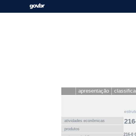
apresentação
classific
estrut
216
atividades econômicas
produtos
216-0 