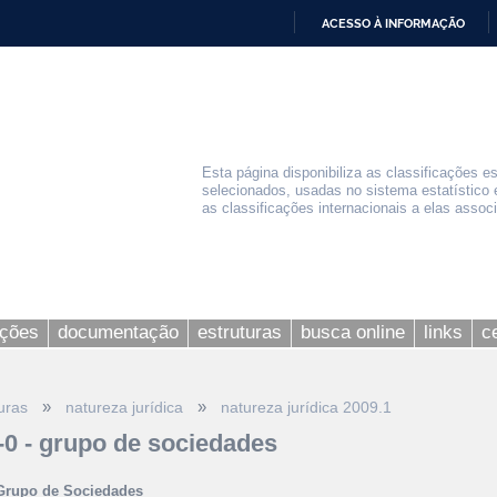
ACESSO À INFORMAÇÃO
IR
PARA
O
CONTEÚDO
Esta página disponibiliza as classificações e
selecionados, usadas no sistema estatístico 
as classificações internacionais a elas assoc
ações
documentação
estruturas
busca online
links
c
»
»
uras
natureza jurídica
natureza jurídica 2009.1
-0 - grupo de sociedades
Grupo de Sociedades