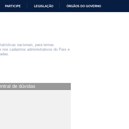
PARTICIPE
LEGISLAÇÃO
ÓRGÃOS DO GOVERNO
statísticas nacionais, para temas
e nos cadastros administrativos do País e
iadas.
entral de dúvidas