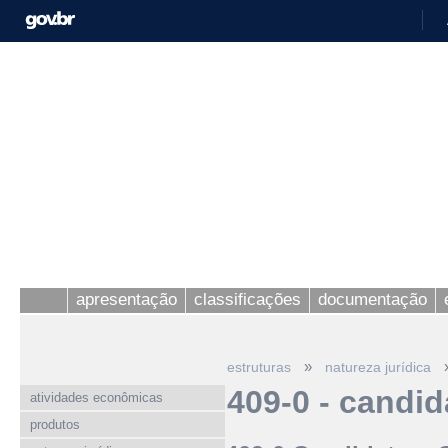
apresentação
classificações
documentação
»
estruturas
natureza jurídica
409-0 - candid
atividades econômicas
produtos