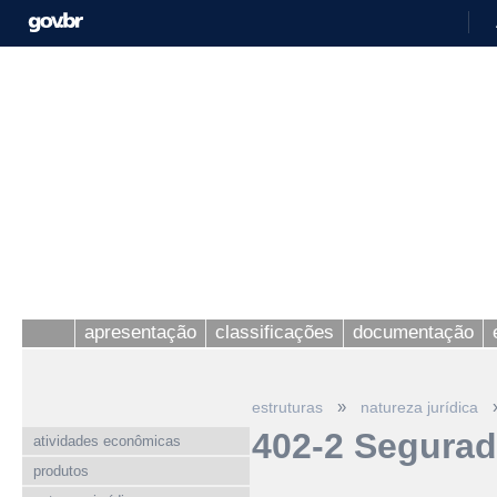
apresentação
classificações
documentação
»
estruturas
natureza jurídica
402-2 Segurad
atividades econômicas
produtos