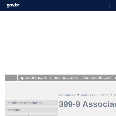
apresentação
classificações
documentação
»
»
estruturas
natureza jurídica
n
399-9 Associa
atividades econômicas
produtos