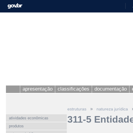
apresentação
classificações
documentação
»
estruturas
natureza jurídica
311-5 Entidad
atividades econômicas
produtos