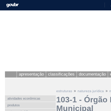
apresentação
classificações
documentação
»
»
estruturas
natureza jurídica
n
103-1 - Órgão
atividades econômicas
produtos
Municipal