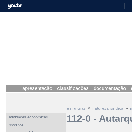
apresentação
classificações
documentação
»
»
estruturas
natureza jurídica
n
112-0 - Autarq
atividades econômicas
produtos