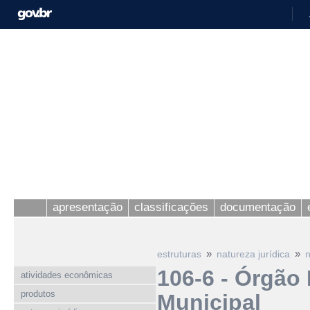
apresentação
classificações
documentação
»
»
estruturas
natureza jurídica
n
106-6 - Órgão 
atividades econômicas
produtos
Municipal