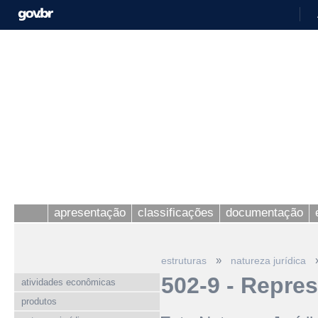
apresentação
classificações
documentação
»
estruturas
natureza jurídica
502-9 - Repre
atividades econômicas
produtos