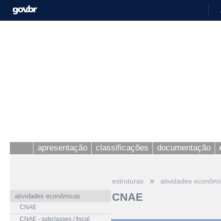
apresentação
classificações
documentação
»
estruturas
atividades econôm
CNAE
atividades econômicas
CNAE
CNAE - subclasses / fiscal