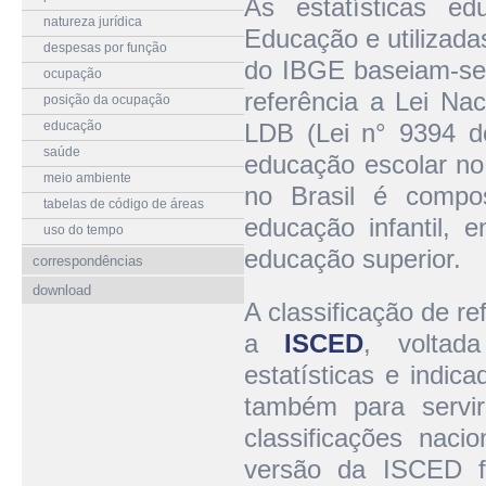
As estatísticas ed
natureza jurídica
Educação e utilizada
despesas por função
do IBGE baseiam-se
ocupação
referência a Lei Na
posição da ocupação
educação
LDB (Lei n° 9394 d
saúde
educação escolar n
meio ambiente
no Brasil é compo
tabelas de código de áreas
educação infantil, 
uso do tempo
educação superior.
correspondências
download
A classificação de re
a
ISCED
, voltad
estatísticas e indica
também para servir
classificações naci
versão da ISCED f