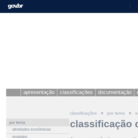
apresentação
classificações
documentação
»
»
classificações
por tema
e
classificação
por tema
atividades econômicas
produtos