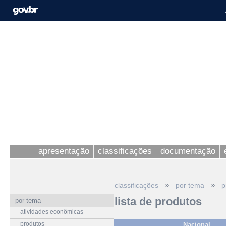
apresentação
classificações
documentação
»
»
classificações
por tema
p
lista de produtos
por tema
atividades econômicas
produtos
Nacional