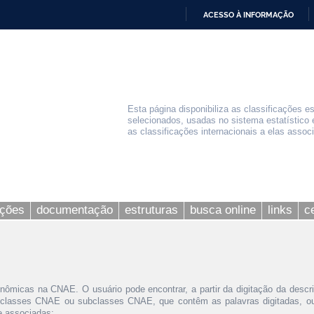
ACESSO À INFORMAÇÃO
IR
PARA
O
CONTEÚDO
Esta página disponibiliza as classificações e
selecionados, usadas no sistema estatístico 
as classificações internacionais a elas assoc
ações
documentação
estruturas
busca online
links
c
nômicas na CNAE. O usuário pode encontrar, a partir da digitação da descr
 classes CNAE ou subclasses CNAE, que contêm as palavras digitadas, ou 
le associadas;