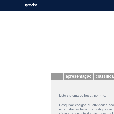
apresentação
classific
Este sistema de busca permite:
Pesquisar códigos ou atividades eco
uma palavra-chave, os códigos das
código, o conjunto de atividades a e