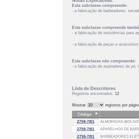
Notas Explicativas:
Esta subclasse compreende:
- a fabricação de barbeadores, secad
Esta subclasse compreende tamb
- a fabricação de resistências para 
- a fabricação de peças e acessórios
Esta subclasse não compreende:
- a fabricação de aspiradores de pó, 
Lista de Descritores
Registros encontrados:
12
Mostrar
registros por págin
Código
2759-7/01
ALMOFADAS (BOLSAS
2759-7/01
APARELHOS DE BARB
2759-7/01
BARBEADORES ELÉT