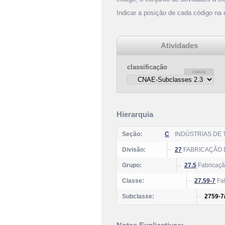
Indicar a posição de cada código na
Atividades
classificação
Hierarquia
Seção:
C
INDÚSTRIAS DE
Divisão:
27
FABRICAÇÃO D
Grupo:
27.5
Fabricaçã
Classe:
27.59-7
Fab
Subclasse:
2759-7