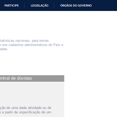
PARTICIPE
LEGISLAÇÃO
ÓRGÃOS DO GOVERNO
statísticas nacionais, para temas
e nos cadastros administrativos do País e
iadas.
entral de dúvidas
ição de uma dada atividade ou de
a partir da especificação de um