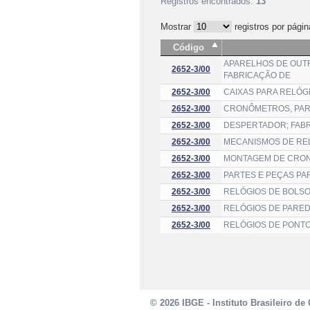
Registros encontrados:
13
Mostrar
registros por págin
Código
APARELHOS DE OUTR
2652-3/00
FABRICAÇÃO DE
2652-3/00
CAIXAS PARA RELÓG
2652-3/00
CRONÔMETROS, PARQ
2652-3/00
DESPERTADOR; FAB
2652-3/00
MECANISMOS DE REL
2652-3/00
MONTAGEM DE CRON
2652-3/00
PARTES E PEÇAS PA
2652-3/00
RELÓGIOS DE BOLSO
2652-3/00
RELÓGIOS DE PARED
2652-3/00
RELÓGIOS DE PONTO
© 2026 IBGE - Instituto Brasileiro de 