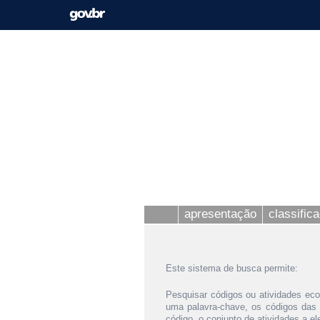
apresentação
classific
Este sistema de busca permite:
Pesquisar códigos ou atividades eco
uma palavra-chave, os códigos das
código, o conjunto de atividades a e