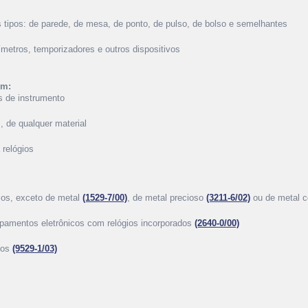
os tipos: de parede, de mesa, de ponto, de pulso, de bolso e semelhantes
ímetros, temporizadores e outros dispositivos
ém:
is de instrumento
s, de qualquer material
 relógios
gios, exceto de metal
(1529-7/00)
, de metal precioso
(3211-6/02)
ou de metal
uipamentos eletrônicos com relógios incorporados
(2640-0/00)
ios
(9529-1/03)