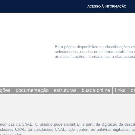
ACESSO À INFORMAÇÃO
IR
PARA
O
CONTEÚDO
Esta página disponibiliza as classificações e
selecionados, usadas no sistema estatístico 
as classificações internacionais a elas assoc
ações
documentação
estruturas
busca online
links
c
nômicas na CNAE. O usuário pode encontrar, a partir da digitação da descr
 classes CNAE ou subclasses CNAE, que contêm as palavras digitadas, ou 
le associadas;