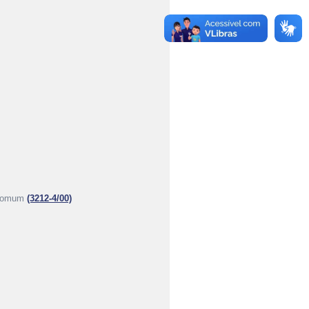
 comum
(3212-4/00)