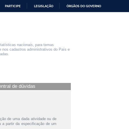
PARTICIPE
LEGISLAÇÃO
ÓRGÃOS DO GOVERNO
statísticas nacionais, para temas
e nos cadastros administrativos do País e
iadas.
entral de dúvidas
ição de uma dada atividade ou de
a partir da especificação de um