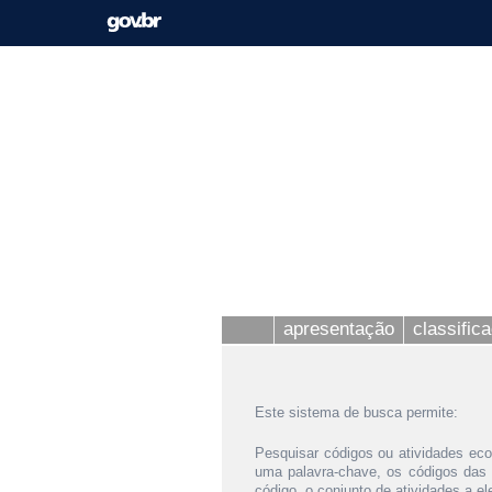
apresentação
classific
Este sistema de busca permite:
Pesquisar códigos ou atividades eco
uma palavra-chave, os códigos das
código, o conjunto de atividades a e