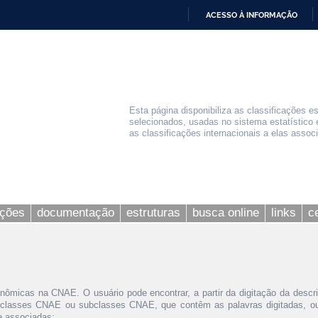
ACESSO À INFORMAÇÃO
IR
PARA
O
CONTEÚDO
Esta página disponibiliza as classificações e
selecionados, usadas no sistema estatístico 
as classificações internacionais a elas assoc
ações
documentação
estruturas
busca online
links
c
nômicas na CNAE. O usuário pode encontrar, a partir da digitação da descr
 classes CNAE ou subclasses CNAE, que contêm as palavras digitadas, ou 
le associadas;