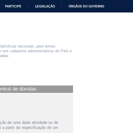
PARTICIPE
LEGISLAÇÃO
ÓRGÃOS DO GOVERNO
statísticas nacionais, para temas
e nos cadastros administrativos do País e
iadas.
entral de dúvidas
ição de uma dada atividade ou de
a partir da especificação de um