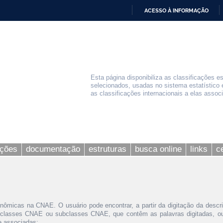
ACESSO À INFORMAÇÃO
IR
PARA
O
CONTEÚDO
Esta página disponibiliza as classificações e
selecionados, usadas no sistema estatístico 
as classificações internacionais a elas assoc
ações
documentação
estruturas
busca online
links
c
nômicas na CNAE. O usuário pode encontrar, a partir da digitação da descr
 classes CNAE ou subclasses CNAE, que contêm as palavras digitadas, ou 
le associadas;