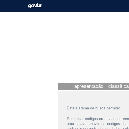
apresentação
classific
Este sistema de busca permite:
Pesquisar códigos ou atividades eco
uma palavra-chave, os códigos das
código, o conjunto de atividades a e