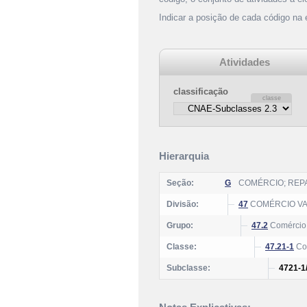
Indicar a posição de cada código na
Atividades
classificação
Hierarquia
Seção:
G
COMÉRCIO; REP
Divisão:
47
COMÉRCIO VA
Grupo:
47.2
Comércio v
Classe:
47.21-1
Com
Subclasse:
4721-1/