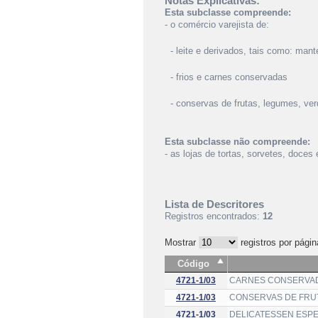
Notas Explicativas:
Esta subclasse compreende:
- o comércio varejista de:
- leite e derivados, tais como: mante
- frios e carnes conservadas
- conservas de frutas, legumes, ver
Esta subclasse não compreende:
- as lojas de tortas, sorvetes, doce
Lista de Descritores
Registros encontrados:
12
Mostrar
registros por págin
Código
4721-1/03
CARNES CONSERVAD
4721-1/03
CONSERVAS DE FRUT
4721-1/03
DELICATESSEN ESPEC