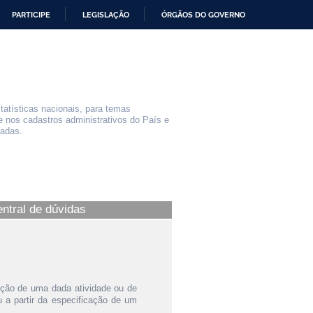
PARTICIPE
LEGISLAÇÃO
ÓRGÃOS DO GOVERNO
statísticas nacionais, para temas
e nos cadastros administrativos do País e
iadas.
entral de dúvidas
ição de uma dada atividade ou de
a partir da especificação de um