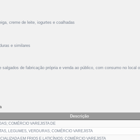
iga, creme de leite, iogurtes e coalhadas
duras e similares
s e salgados de fabricação própria e venda ao público, com consumo no local
a
Descrição
AS; COMÉRCIO VAREJISTA DE
AS, LEGUMES, VERDURAS; COMÉRCIO VAREJISTA
IALIZADA EM FRIOS E LATICÍNIOS; COMÉRCIO VAREJISTA