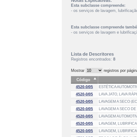
Notas Explicativas:
Esta subclasse compreende:
- os serviços de lavagem, lubrificaç
Esta subclasse compreende tamb
- os serviços de lavagem e lubrifica
Lista de Descritores
Registros encontrados:
8
Mostrar
registros por págin
Código
4520-0/05
ESTÉTICA AUTOMOTIV
4520-0/05
LAVA JATO, LAVA RÁ
4520-0/05
LAVAGEM A SECO (E
4520-0/05
LAVAGEM A SECO DE
4520-0/05
LAVAGEM AUTOMOTIV
4520-0/05
LAVAGEM, LUBRIFIC
4520-0/05
LAVAGEM, LUBRIFIC