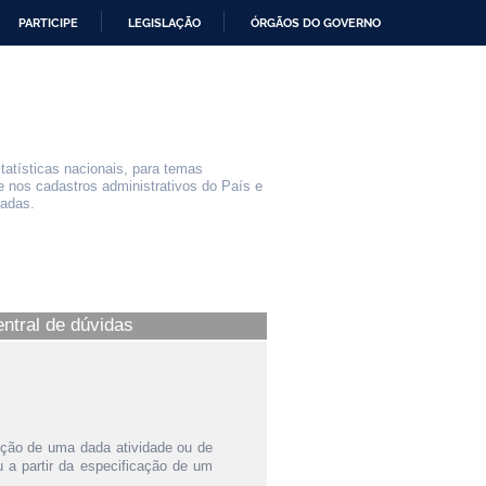
PARTICIPE
LEGISLAÇÃO
ÓRGÃOS DO GOVERNO
statísticas nacionais, para temas
e nos cadastros administrativos do País e
iadas.
entral de dúvidas
ição de uma dada atividade ou de
a partir da especificação de um