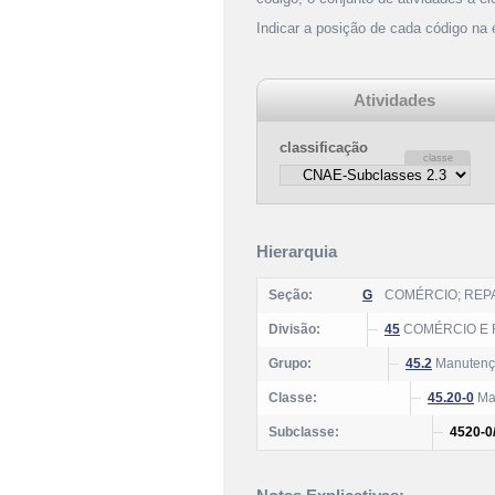
Indicar a posição de cada código na
Atividades
classificação
Hierarquia
Seção:
G
COMÉRCIO; REP
Divisão:
45
COMÉRCIO E 
Grupo:
45.2
Manutençã
Classe:
45.20-0
Man
Subclasse:
4520-0