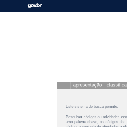
apresentação
classific
Este sistema de busca permite:
Pesquisar códigos ou atividades eco
uma palavra-chave, os códigos das
código, o conjunto de atividades a e