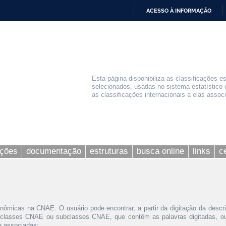
ACESSO À INFORMAÇÃO
IR
PARA
O
CONTEÚDO
Esta página disponibiliza as classificações e
selecionados, usadas no sistema estatístico 
as classificações internacionais a elas assoc
ações
documentação
estruturas
busca online
links
c
nômicas na CNAE. O usuário pode encontrar, a partir da digitação da descr
 classes CNAE ou subclasses CNAE, que contêm as palavras digitadas, ou 
le associadas;