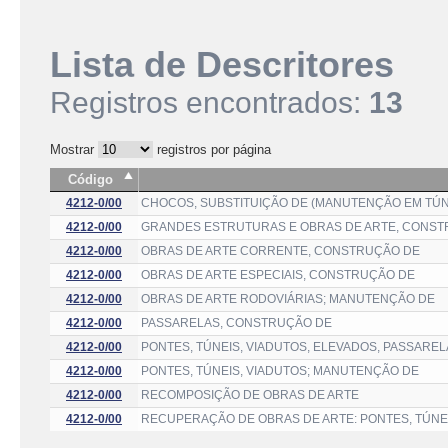
Lista de Descritores
Registros encontrados:
13
Mostrar
registros por página
Código
4212-0/00
CHOCOS, SUBSTITUIÇÃO DE (MANUTENÇÃO EM TÚN
4212-0/00
GRANDES ESTRUTURAS E OBRAS DE ARTE, CONS
4212-0/00
OBRAS DE ARTE CORRENTE, CONSTRUÇÃO DE
4212-0/00
OBRAS DE ARTE ESPECIAIS, CONSTRUÇÃO DE
4212-0/00
OBRAS DE ARTE RODOVIÁRIAS; MANUTENÇÃO DE
4212-0/00
PASSARELAS, CONSTRUÇÃO DE
4212-0/00
PONTES, TÚNEIS, VIADUTOS, ELEVADOS, PASSAREL
4212-0/00
PONTES, TÚNEIS, VIADUTOS; MANUTENÇÃO DE
4212-0/00
RECOMPOSIÇÃO DE OBRAS DE ARTE
4212-0/00
RECUPERAÇÃO DE OBRAS DE ARTE: PONTES, TÚNEI