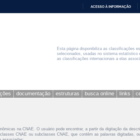
ACESSO À INFORMAÇÃO
IR
PARA
O
CONTEÚDO
Esta página disponibiliza as classificações e
selecionados, usadas no sistema estatístico 
as classificações internacionais a elas assoc
ações
documentação
estruturas
busca online
links
c
nômicas na CNAE. O usuário pode encontrar, a partir da digitação da descr
 classes CNAE ou subclasses CNAE, que contêm as palavras digitadas, ou 
le associadas;