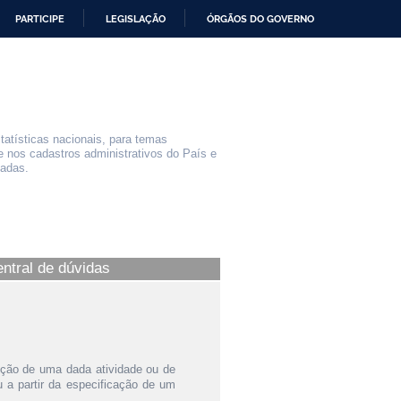
PARTICIPE
LEGISLAÇÃO
ÓRGÃOS DO GOVERNO
statísticas nacionais, para temas
e nos cadastros administrativos do País e
iadas.
entral de dúvidas
ição de uma dada atividade ou de
a partir da especificação de um