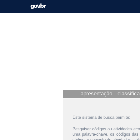
apresentação
classific
Este sistema de busca permite:
Pesquisar códigos ou atividades eco
uma palavra-chave, os códigos das
código, o conjunto de atividades a e