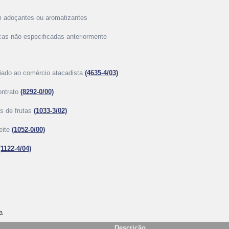
om adoçantes ou aromatizantes
icas não especificadas anteriormente
iado ao comércio atacadista
(4635-4/03)
ontrato
(8292-0/00)
os de frutas
(1033-3/02)
eite
(1052-0/00)
(1122-4/04)
a
Descrição