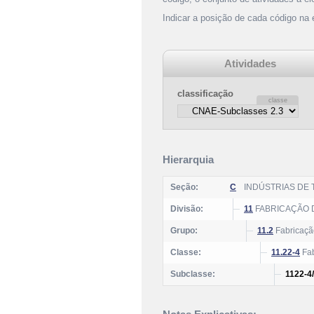
Indicar a posição de cada código na
Atividades
classificação
Hierarquia
Seção:
C
INDÚSTRIAS DE
Divisão:
11
FABRICAÇÃO 
Grupo:
11.2
Fabricaçã
Classe:
11.22-4
Fab
Subclasse:
1122-4