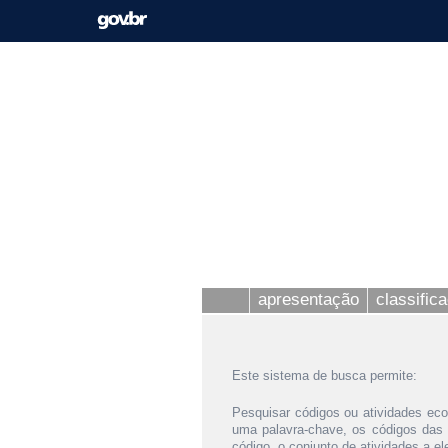
apresentação
classific
Este sistema de busca permite:
Pesquisar códigos ou atividades eco
uma palavra-chave, os códigos das
código, o conjunto de atividades a e