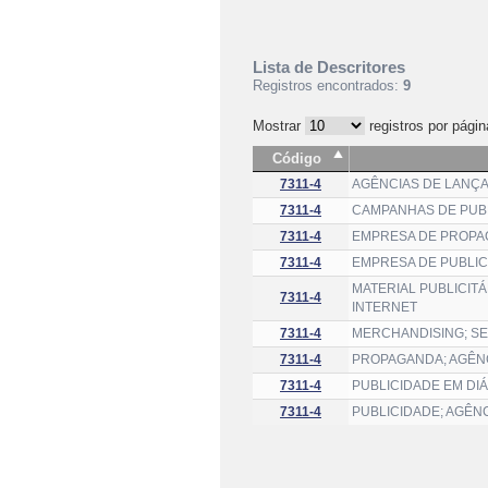
Lista de Descritores
Registros encontrados:
9
Mostrar
registros por págin
Código
7311-4
AGÊNCIAS DE LANÇA
7311-4
CAMPANHAS DE PUBL
7311-4
EMPRESA DE PROP
7311-4
EMPRESA DE PUBLI
MATERIAL PUBLICITÁ
7311-4
INTERNET
7311-4
MERCHANDISING; SE
7311-4
PROPAGANDA; AGÊNC
7311-4
PUBLICIDADE EM DI
7311-4
PUBLICIDADE; AGÊNC