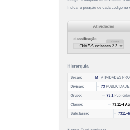
Indicar a posição de cada código na
Atividades
classificação
Hierarquia
Seção:
M
ATIVIDADES PROF
Divisão:
73
PUBLICIDADE
Grupo:
73.1
Publicida
Classe:
73.11-4 Ag
Subclasse:
7311-4