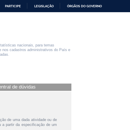
PARTICIPE
LEGISLAÇÃO
ÓRGÃOS DO GOVERNO
statísticas nacionais, para temas
e nos cadastros administrativos do País e
iadas.
entral de dúvidas
ição de uma dada atividade ou de
a partir da especificação de um