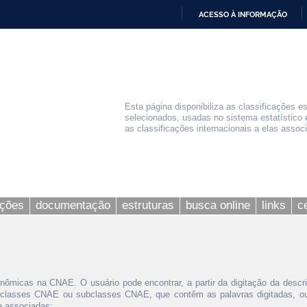
ACESSO À INFORMAÇÃO
IR
PARA
O
CONTEÚDO
Esta página disponibiliza as classificações e
selecionados, usadas no sistema estatístico 
as classificações internacionais a elas assoc
ações
documentação
estruturas
busca online
links
c
nômicas na CNAE. O usuário pode encontrar, a partir da digitação da descr
 classes CNAE ou subclasses CNAE, que contêm as palavras digitadas, ou 
le associadas;