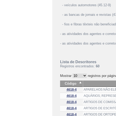
- veículos automotores (45.12-9)
- as bancas de jornais e revistas (4
- fios e fibras têxteis não beneficiad
- as atividades dos agentes e correto
- as atividades dos agentes e corretor
Lista de Descritores
Registros encontrados:
60
Mostrar
registros por págin
Código
4618-4
APARELHOS NÃO EL
4618-4
AQUÁRIOS; REPRES
4618-4
ARTIGOS DE COMISS
4618-4
ARTIGOS DE ESCRIT
4618-4
ARTIGOS DE ORTOPE