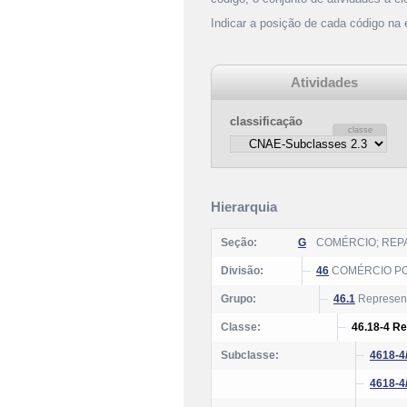
Indicar a posição de cada código na
Atividades
classificação
Hierarquia
Seção:
G
COMÉRCIO; REP
Divisão:
46
COMÉRCIO PO
Grupo:
46.1
Represent
Classe:
46.18-4 Re
Subclasse:
4618-4
4618-4