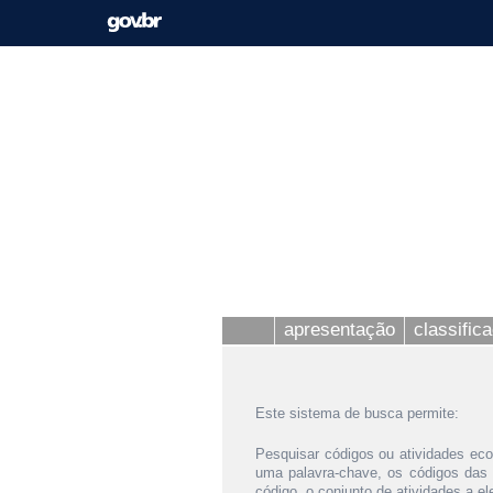
apresentação
classific
Este sistema de busca permite:
Pesquisar códigos ou atividades eco
uma palavra-chave, os códigos das
código, o conjunto de atividades a e