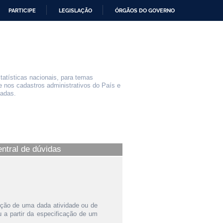
PARTICIPE
LEGISLAÇÃO
ÓRGÃOS DO GOVERNO
statísticas nacionais, para temas
e nos cadastros administrativos do País e
iadas.
entral de dúvidas
ição de uma dada atividade ou de
a partir da especificação de um