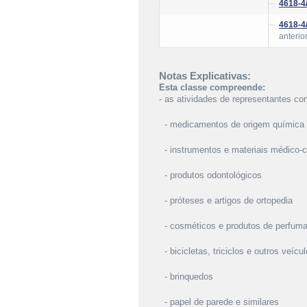
4618-4
4618-4
anterio
Notas Explicativas:
Esta classe compreende:
- as atividades de representantes co
- medicamentos de origem química e 
- instrumentos e materiais médico-ci
- produtos odontológicos
- próteses e artigos de ortopedia
- cosméticos e produtos de perfuma
- bicicletas, triciclos e outros veícu
- brinquedos
- papel de parede e similares