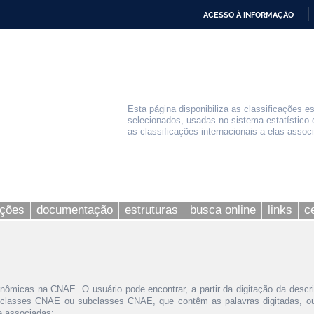
ACESSO À INFORMAÇÃO
IR
PARA
O
CONTEÚDO
Esta página disponibiliza as classificações e
selecionados, usadas no sistema estatístico 
as classificações internacionais a elas assoc
ações
documentação
estruturas
busca online
links
c
nômicas na CNAE. O usuário pode encontrar, a partir da digitação da descr
 classes CNAE ou subclasses CNAE, que contêm as palavras digitadas, ou 
le associadas;