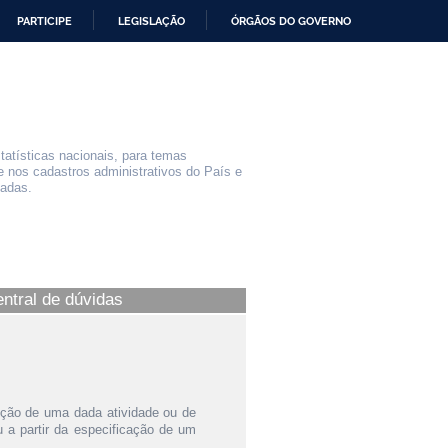
PARTICIPE
LEGISLAÇÃO
ÓRGÃOS DO GOVERNO
statísticas nacionais, para temas
e nos cadastros administrativos do País e
iadas.
entral de dúvidas
ição de uma dada atividade ou de
a partir da especificação de um