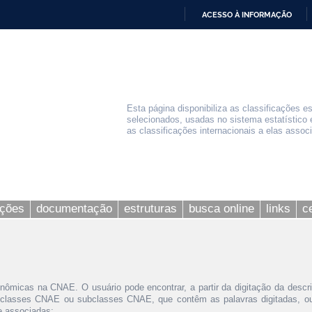
ACESSO À INFORMAÇÃO
IR
PARA
O
CONTEÚDO
Esta página disponibiliza as classificações e
selecionados, usadas no sistema estatístico 
as classificações internacionais a elas assoc
ações
documentação
estruturas
busca online
links
c
nômicas na CNAE. O usuário pode encontrar, a partir da digitação da descr
 classes CNAE ou subclasses CNAE, que contêm as palavras digitadas, ou 
le associadas;