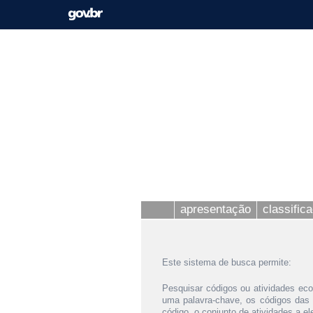
apresentação
classific
Este sistema de busca permite:
Pesquisar códigos ou atividades eco
uma palavra-chave, os códigos das
código, o conjunto de atividades a e