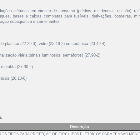
lações elétricas em circuito de consumo (prédios, residenciais ou não): relês
lugues, bases e caixas completas para fusíveis, derivações, botoeiras, mi
nação subaquática e semelhantes
de plástico (22.29-3), vidro (23.19-2) ou cerâmica (23.49-4)
alização viária (sinais luminosos, semáforos) (27.90-2)
e grafita (27.90-2)
nicos (26.10-8)
a
Descrição
OS TIPOS PARA PROTEÇÃO DE CIRCUITOS ELÉTRICOS PARA TENSÃO MENOR 