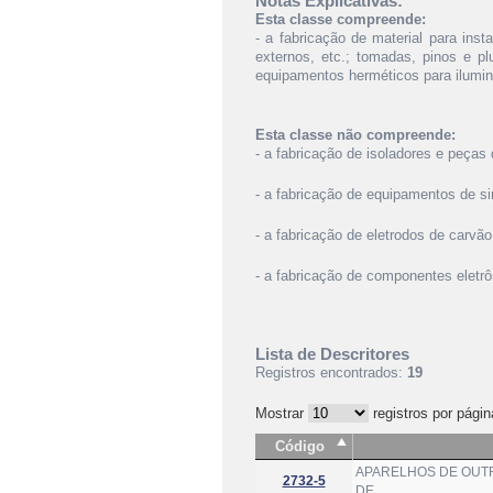
Notas Explicativas:
Esta classe compreende:
- a fabricação de material para insta
externos, etc.; tomadas, pinos e p
equipamentos herméticos para ilumi
Esta classe não compreende:
- a fabricação de isoladores e peças 
- a fabricação de equipamentos de sin
- a fabricação de eletrodos de carvão 
- a fabricação de componentes eletrô
Lista de Descritores
Registros encontrados:
19
Mostrar
registros por págin
Código
APARELHOS DE OUTR
2732-5
DE