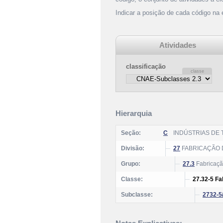
Indicar a posição de cada código na
Atividades
classificação
Hierarquia
Seção:
C
INDÚSTRIAS DE
Divisão:
27
FABRICAÇÃO D
Grupo:
27.3
Fabricação
Classe:
27.32-5 Fa
Subclasse:
2732-5