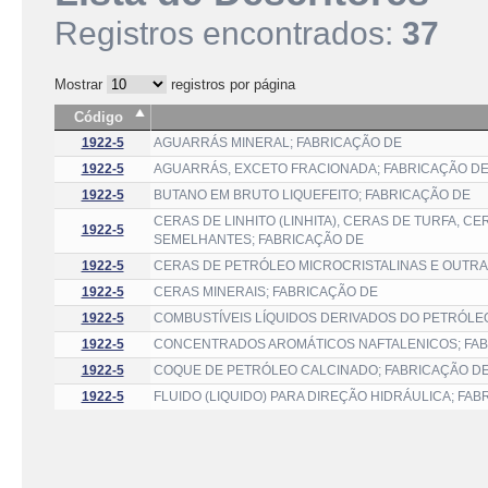
Registros encontrados:
37
Mostrar
registros por página
Código
1922-5
AGUARRÁS MINERAL; FABRICAÇÃO DE
1922-5
AGUARRÁS, EXCETO FRACIONADA; FABRICAÇÃO D
1922-5
BUTANO EM BRUTO LIQUEFEITO; FABRICAÇÃO DE
CERAS DE LINHITO (LINHITA), CERAS DE TURFA,
1922-5
SEMELHANTES; FABRICAÇÃO DE
1922-5
CERAS DE PETRÓLEO MICROCRISTALINAS E OUTRA
1922-5
CERAS MINERAIS; FABRICAÇÃO DE
1922-5
COMBUSTÍVEIS LÍQUIDOS DERIVADOS DO PETRÓLE
1922-5
CONCENTRADOS AROMÁTICOS NAFTALENICOS; FA
1922-5
COQUE DE PETRÓLEO CALCINADO; FABRICAÇÃO D
1922-5
FLUIDO (LIQUIDO) PARA DIREÇÃO HIDRÁULICA; FA