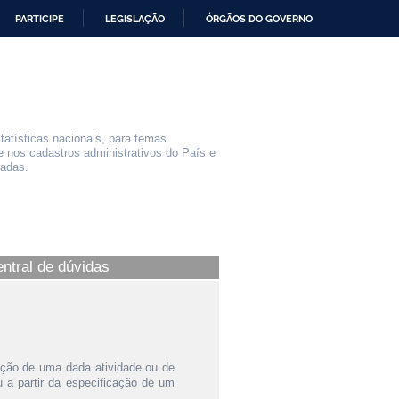
PARTICIPE
LEGISLAÇÃO
ÓRGÃOS DO GOVERNO
statísticas nacionais, para temas
e nos cadastros administrativos do País e
iadas.
entral de dúvidas
ição de uma dada atividade ou de
a partir da especificação de um