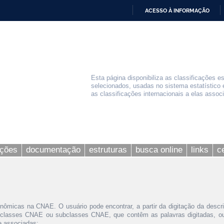
ACESSO À INFORMAÇÃO
IR
PARA
O
CONTEÚDO
Esta página disponibiliza as classificações e
selecionados, usadas no sistema estatístico 
as classificações internacionais a elas assoc
ações
documentação
estruturas
busca online
links
c
nômicas na CNAE. O usuário pode encontrar, a partir da digitação da descr
 classes CNAE ou subclasses CNAE, que contêm as palavras digitadas, ou 
le associadas;