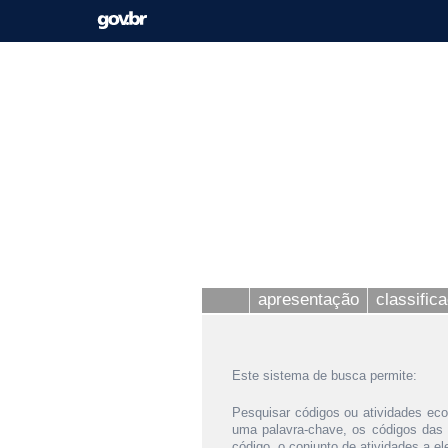
apresentação
classific
Este sistema de busca permite:
Pesquisar códigos ou atividades eco
uma palavra-chave, os códigos das
código, o conjunto de atividades a e