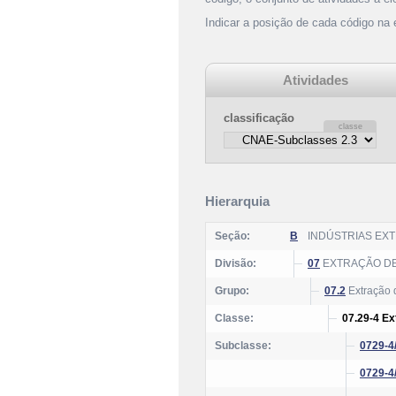
Indicar a posição de cada código na
Atividades
classificação
Hierarquia
Seção:
B
INDÚSTRIAS EXT
Divisão:
07
EXTRAÇÃO DE
Grupo:
07.2
Extração d
Classe:
07.29-4 Ex
Subclasse:
0729-4
0729-4