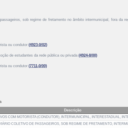
e passageiros, sob regime de fretamento no âmbito intermunicipal, fora da re
rista ou condutor
(4923-0/02)
moção de estudantes da rede pública ou privada
(4924-8/00)
rista ou condutor
(7711-0/00)
a
Descrição
VOS COM MOTORISTA (CONDUTOR), INTERMUNICIPAL, INTERESTADUAL, IN
ÁRIO COLETIVO DE PASSAGEIROS, SOB REGIME DE FRETAMENTO, INTERMU