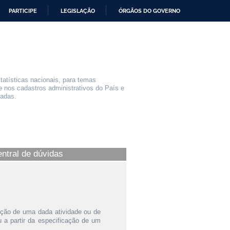
PARTICIPE
LEGISLAÇÃO
ÓRGÃOS DO GOVERNO
statísticas nacionais, para temas
e nos cadastros administrativos do País e
iadas.
entral de dúvidas
ição de uma dada atividade ou de
a partir da especificação de um