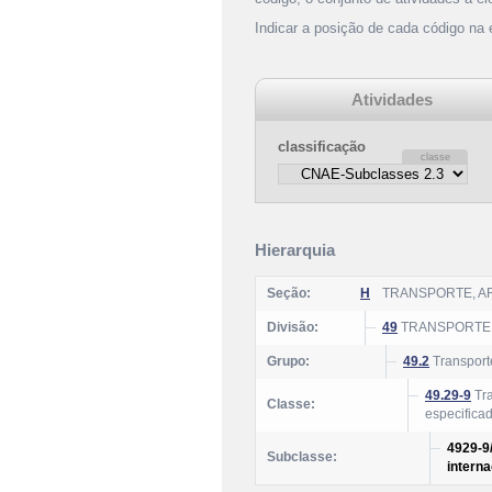
Indicar a posição de cada código na
Atividades
classificação
Hierarquia
Seção:
H
TRANSPORTE, A
Divisão:
49
TRANSPORTE
Grupo:
49.2
Transport
49.29-9
Tra
Classe:
especifica
4929-9/
Subclasse:
interna