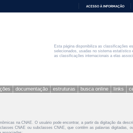
ACESSO À INFORMAÇÃO
IR
PARA
O
CONTEÚDO
Esta página disponibiliza as classificações e
selecionados, usadas no sistema estatístico 
as classificações internacionais a elas assoc
ações
documentação
estruturas
busca online
links
c
nômicas na CNAE. O usuário pode encontrar, a partir da digitação da descr
 classes CNAE ou subclasses CNAE, que contêm as palavras digitadas, ou 
le associadas;