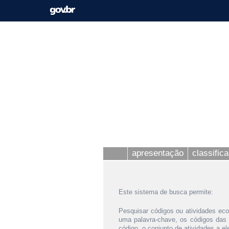
apresentação
classific
Este sistema de busca permite:
Pesquisar códigos ou atividades eco
uma palavra-chave, os códigos das
código, o conjunto de atividades a e