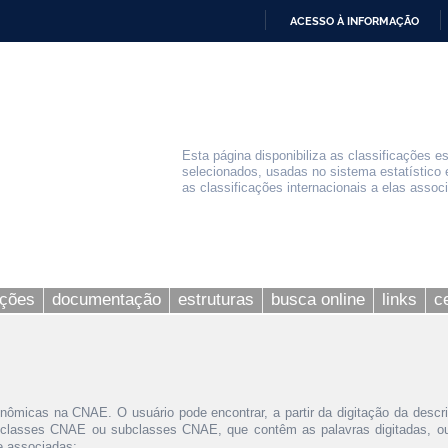
ACESSO À INFORMAÇÃO
IR
PARA
O
CONTEÚDO
Esta página disponibiliza as classificações e
selecionados, usadas no sistema estatístico 
as classificações internacionais a elas assoc
ações
documentação
estruturas
busca online
links
c
nômicas na CNAE. O usuário pode encontrar, a partir da digitação da descr
 classes CNAE ou subclasses CNAE, que contêm as palavras digitadas, ou 
le associadas;