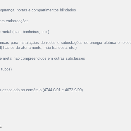
segurança, portas e compartimentos blindados
 para embarcações
e metal (pias, banheiras, etc.)
écnicas para instalações de redes e subestações de energia elétrica e tele
l) hastes de aterramento, mão-francesa, etc.)
 de metal não compreendidos em outras subclasses
e tubos)
is associado ao comércio (4744-0/01 e 4672-9/00)
a