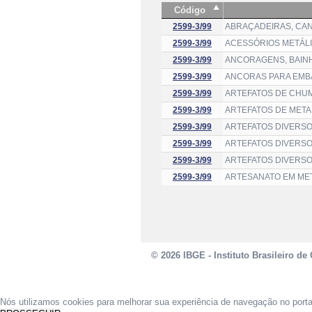
Código
2599-3/99
ABRAÇADEIRAS, CAN
2599-3/99
ACESSÓRIOS METÁL
2599-3/99
ANCORAGENS, BAINH
2599-3/99
ANCORAS PARA EMB
2599-3/99
ARTEFATOS DE CHUM
2599-3/99
ARTEFATOS DE META
2599-3/99
ARTEFATOS DIVERSO
2599-3/99
ARTEFATOS DIVERSO
2599-3/99
ARTEFATOS DIVERSO
2599-3/99
ARTESANATO EM MET
© 2026 IBGE - Instituto Brasileiro de 
Nós utilizamos cookies para melhorar sua experiência de navegação no port