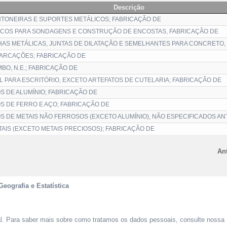
Descrição
TONEIRAS E SUPORTES METÁLICOS; FABRICAÇÃO DE
ICOS PARA SONDAGENS E CONSTRUÇÃO DE ENCOSTAS, FABRICAÇÃO DE
AS METÁLICAS, JUNTAS DE DILATAÇÃO E SEMELHANTES PARA CONCRETO,
ARCAÇÕES; FABRICAÇÃO DE
BO, N.E.; FABRICAÇÃO DE
L PARA ESCRITÓRIO, EXCETO ARTEFATOS DE CUTELARIA; FABRICAÇÃO DE
S DE ALUMÍNIO; FABRICAÇÃO DE
S DE FERRO E AÇO; FABRICAÇÃO DE
S DE METAIS NÃO FERROSOS (EXCETO ALUMÍNIO), NÃO ESPECIFICADOS A
AIS (EXCETO METAIS PRECIOSOS); FABRICAÇÃO DE
Ant
Geografia e Estatística
al. Para saber mais sobre como tratamos os dados pessoais, consulte nossa