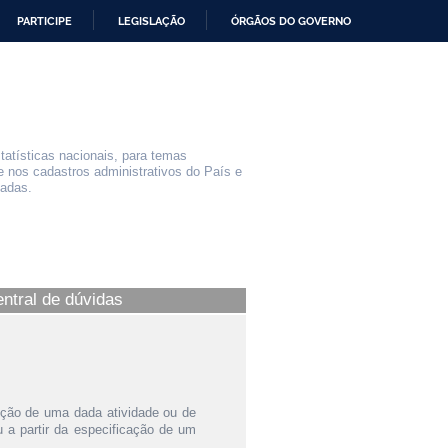
PARTICIPE
LEGISLAÇÃO
ÓRGÃOS DO GOVERNO
statísticas nacionais, para temas
e nos cadastros administrativos do País e
iadas.
entral de dúvidas
ição de uma dada atividade ou de
a partir da especificação de um