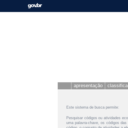
apresentação
classific
Este sistema de busca permite:
Pesquisar códigos ou atividades eco
uma palavra-chave, os códigos das
código, o conjunto de atividades a e