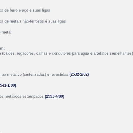
s de ferro e aço e suas ligas
os de metais não-ferrosos e suas ligas
e metal
ém:
ria (baldes, regadores, calhas e condutores para água e artefatos semelhantes)
pó metálico (sinterizadas) e revestidas
(2532-2/02)
2541-1/00)
icos metálicos estampados
(2593-4/00)