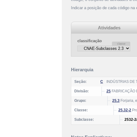
Indicar a posição de cada código na
Atividades
classificação
Hierarquia
Seção:
C
INDÚSTRIAS DE
Divisão:
25
FABRICAÇÃO 
Grupo:
25.3
Forjaria, 
Classe:
25.32-2
Pro
Subclasse:
2532-2