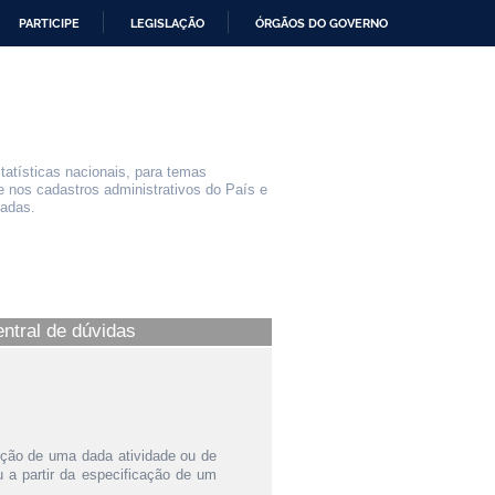
PARTICIPE
LEGISLAÇÃO
ÓRGÃOS DO GOVERNO
statísticas nacionais, para temas
e nos cadastros administrativos do País e
iadas.
entral de dúvidas
ição de uma dada atividade ou de
a partir da especificação de um