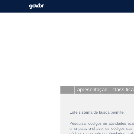
apresentação
classific
Este sistema de busca permite:
Pesquisar códigos ou atividades eco
uma palavra-chave, os códigos das
código, o conjunto de atividades a e