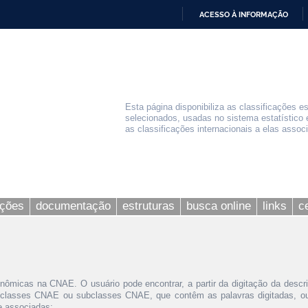
ACESSO À INFORMAÇÃO
IR
PARA
O
CONTEÚDO
Esta página disponibiliza as classificações e
selecionados, usadas no sistema estatístico 
as classificações internacionais a elas assoc
ações
documentação
estruturas
busca online
links
c
nômicas na CNAE. O usuário pode encontrar, a partir da digitação da descr
 classes CNAE ou subclasses CNAE, que contêm as palavras digitadas, ou 
le associadas;