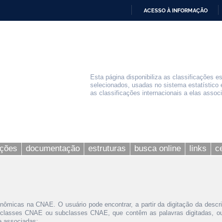
ACESSO À INFORMAÇÃO
IR
PARA
O
CONTEÚDO
Esta página disponibiliza as classificações e
selecionados, usadas no sistema estatístico 
as classificações internacionais a elas assoc
ações
documentação
estruturas
busca online
links
c
nômicas na CNAE. O usuário pode encontrar, a partir da digitação da descr
 classes CNAE ou subclasses CNAE, que contêm as palavras digitadas, ou 
le associadas;