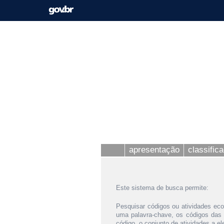
apresentação
classific
Este sistema de busca permite:
Pesquisar códigos ou atividades eco
uma palavra-chave, os códigos das
código, o conjunto de atividades a e