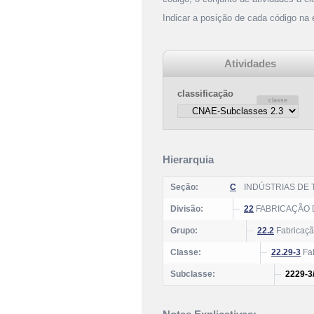
Indicar a posição de cada código na
Atividades
classificação
Hierarquia
Seção:
C
INDÚSTRIAS DE
Divisão:
22
FABRICAÇÃO 
Grupo:
22.2
Fabricação
Classe:
22.29-3
Fab
Subclasse:
2229-3/