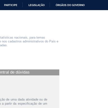
PARTICIPE
LEGISLAÇÃO
ÓRGÃOS DO GOVERNO
statísticas nacionais, para temas
e nos cadastros administrativos do País e
iadas.
entral de dúvidas
ição de uma dada atividade ou de
a partir da especificação de um