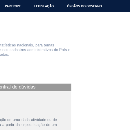
PARTICIPE
LEGISLAÇÃO
ÓRGÃOS DO GOVERNO
statísticas nacionais, para temas
e nos cadastros administrativos do País e
iadas.
entral de dúvidas
ição de uma dada atividade ou de
a partir da especificação de um