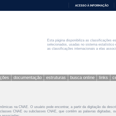
ACESSO À INFORMAÇÃO
IR
PARA
O
CONTEÚDO
Esta página disponibiliza as classificações e
selecionados, usadas no sistema estatístico 
as classificações internacionais a elas assoc
ações
documentação
estruturas
busca online
links
c
nômicas na CNAE. O usuário pode encontrar, a partir da digitação da descr
 classes CNAE ou subclasses CNAE, que contêm as palavras digitadas, ou 
le associadas;