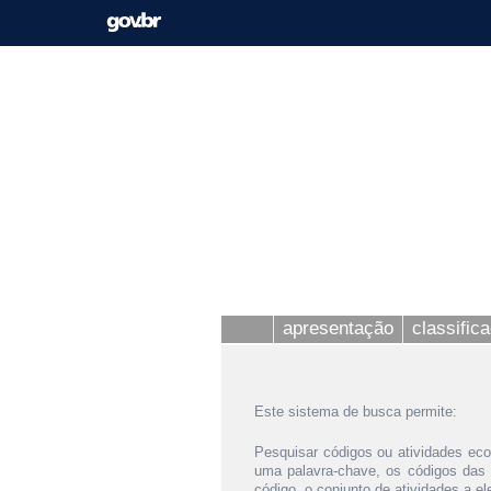
apresentação
classific
Este sistema de busca permite:
Pesquisar códigos ou atividades eco
uma palavra-chave, os códigos das
código, o conjunto de atividades a e