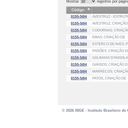
Mostrar
registros por págin
Código
0155-5/04
AVESTRUZ - ESTRUT
0155-5/04
AVESTRUZ; CRIAÇÃO
0155-5/04
CODORNAS; CRIAÇÃ
0155-5/04
EMAS; CRIAÇÃO DE
0155-5/04
ESTERCO DE AVES;
0155-5/04
FAISÕES; CRIAÇÃO D
0155-5/04
GALINHAS D'ANGOLA
0155-5/04
GANSOS; CRIAÇÃO D
0155-5/04
MARRECOS; CRIAÇÃ
0155-5/04
PATOS; CRIAÇÃO DE
© 2026 IBGE - Instituto Brasileiro de 