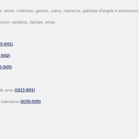
s: perus, codornas, gansos, patos, marrecos, galinhas-d’angola e avestruzes
s como: perdizes, faisões, emas
5-5/01)
-5/02)
5-5/05)
 de aves
(1013-9/01)
a subclasse
(0155-5/05)