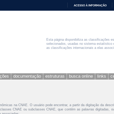
ACESSO À INFORMAÇÃO
IR
PARA
O
CONTEÚDO
Esta página disponibiliza as classificações e
selecionados, usadas no sistema estatístico 
as classificações internacionais a elas assoc
ações
documentação
estruturas
busca online
links
c
nômicas na CNAE. O usuário pode encontrar, a partir da digitação da descr
 classes CNAE ou subclasses CNAE, que contêm as palavras digitadas, ou 
le associadas;