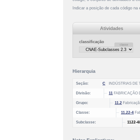
Indicar a posição de cada código na
Atividades
classificação
Hierarquia
Seção:
C
INDÚSTRIAS DE
Divisão:
11
FABRICAÇÃO 
Grupo:
11.2
Fabricaçã
Classe:
11.22-4
Fab
Subclasse:
1122-4