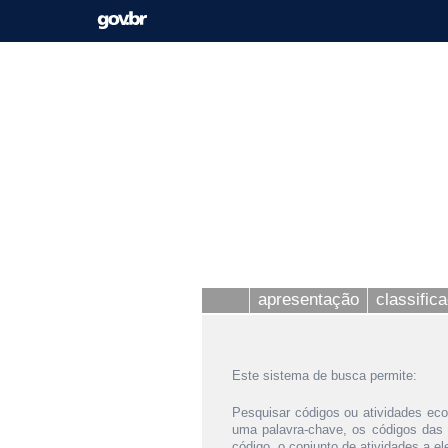
apresentação
classific
Este sistema de busca permite:
Pesquisar códigos ou atividades eco
uma palavra-chave, os códigos das
código, o conjunto de atividades a e