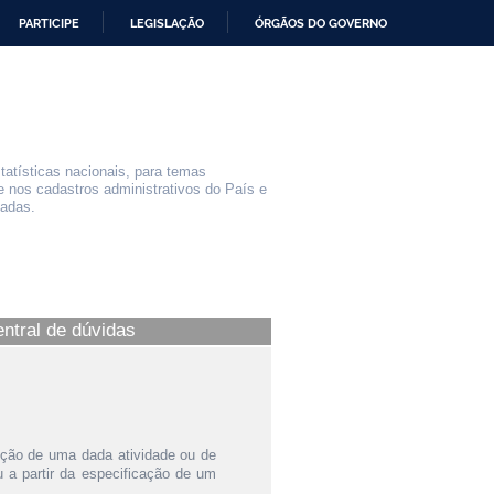
PARTICIPE
LEGISLAÇÃO
ÓRGÃOS DO GOVERNO
statísticas nacionais, para temas
e nos cadastros administrativos do País e
iadas.
entral de dúvidas
ição de uma dada atividade ou de
a partir da especificação de um